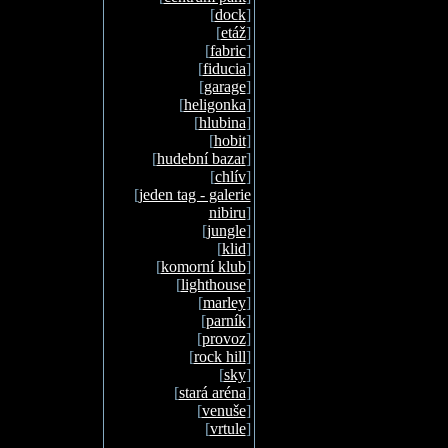
[
dock
]
[
etáž
]
[
fabric
]
[
fiducia
]
[
garage
]
[
heligonka
]
[
hlubina
]
[
hobit
]
[
hudební bazar
]
[
chlív
]
[
jeden tag - galerie
nibiru
]
[
jungle
]
[
klid
]
[
komorní klub
]
[
lighthouse
]
[
marley
]
[
parník
]
[
provoz
]
[
rock hill
]
[
sky
]
[
stará aréna
]
[
venuše
]
[
vrtule
]