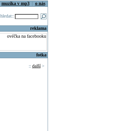
|
muzika v mp3
|
o nás
.hledat::
reklama
fotka
::
další
>