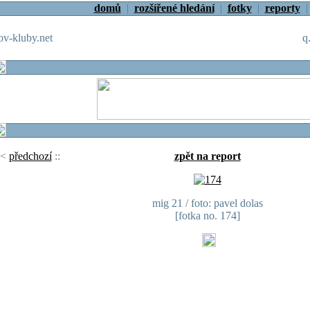
domů
|
rozšířené hledání
|
fotky
|
reporty
v-kluby.net
q
<
předchozí
::
zpět na report
mig 21 / foto: pavel dolas
[fotka no. 174]