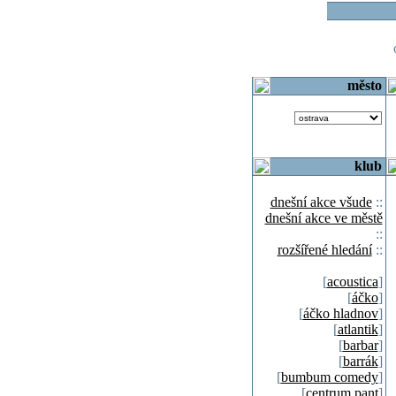
o
město
klub
dnešní akce všude
::
dnešní akce ve městě
::
rozšířené hledání
::
[
acoustica
]
[
áčko
]
[
áčko hladnov
]
[
atlantik
]
[
barbar
]
[
barrák
]
[
bumbum comedy
]
[
centrum pant
]