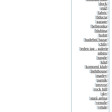
[
dock
]
[
etáž
]
[
fabric
]
[
fiducia
]
[
garage
]
[
heligonka
]
[
hlubina
]
[
hobit
]
[
hudební bazar
]
[
chlív
]
[
jeden tag - galerie
nibiru
]
[
jungle
]
[
klid
]
[
komorní klub
]
[
lighthouse
]
[
marley
]
[
parník
]
[
provoz
]
[
rock hill
]
[
sky
]
[
stará aréna
]
[
venuše
]
[
vrtule
]