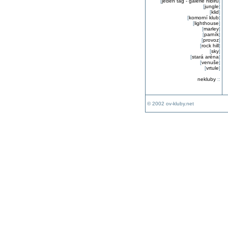
[
jeden tag - galerie nibiru
]
[
jungle
]
[
klid
]
[
komorní klub
]
[
lighthouse
]
[
marley
]
[
parník
]
[
provoz
]
[
rock hill
]
[
sky
]
[
stará aréna
]
[
venuše
]
[
vrtule
]
nekluby
::
© 2002 ov-kluby.net