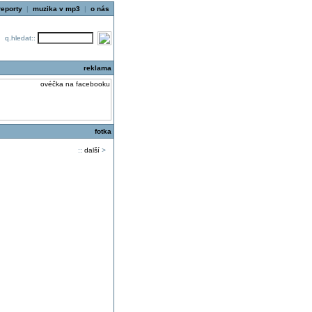
reporty
|
muzika v mp3
|
o nás
q.hledat::
reklama
fotka
::
další
>