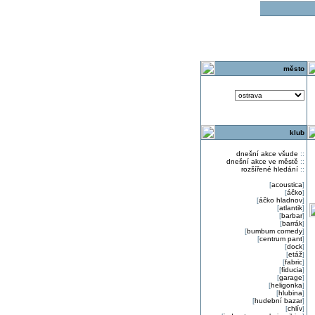
o
město
klub
dnešní akce všude
::
dnešní akce ve městě
::
rozšířené hledání
::
[
acoustica
]
[
áčko
]
[
áčko hladnov
]
[
atlantik
]
[
barbar
]
[
barrák
]
[
bumbum comedy
]
[
centrum pant
]
[
dock
]
[
etáž
]
[
fabric
]
[
fiducia
]
[
garage
]
[
heligonka
]
[
hlubina
]
[
hudební bazar
]
[
chlív
]