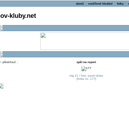
domů
|
rozšířené hledání
|
fotky
|
v-kluby.net
<
předchozí
::
zpět na report
mig 21 / foto: pavel dolas
[fotka no. 177]