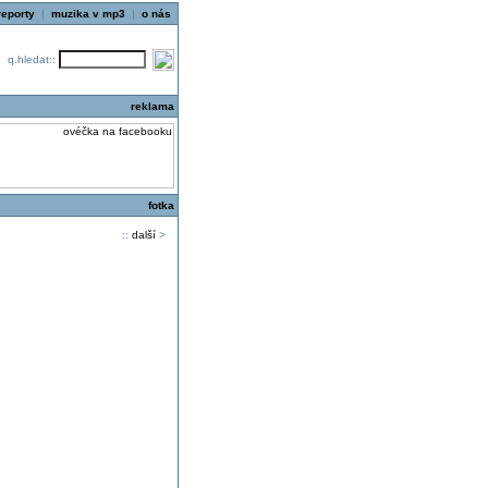
reporty
|
muzika v mp3
|
o nás
q.hledat::
reklama
fotka
::
další
>