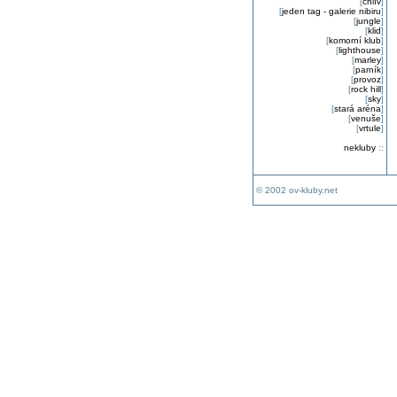
[
chlív
]
[
jeden tag - galerie nibiru
]
[
jungle
]
[
klid
]
[
komorní klub
]
[
lighthouse
]
[
marley
]
[
parník
]
[
provoz
]
[
rock hill
]
[
sky
]
[
stará aréna
]
[
venuše
]
[
vrtule
]
nekluby
::
© 2002 ov-kluby.net