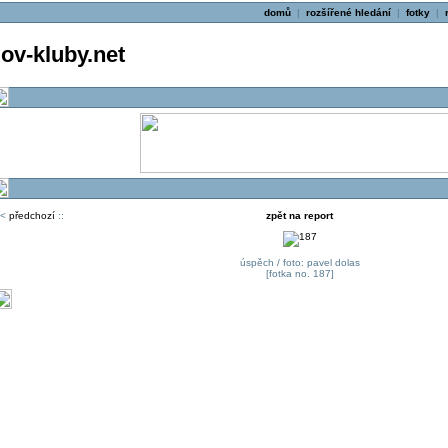
domů
|
rozšířené hledání
|
fotky
|
v-kluby.net
<
předchozí
::
zpět na report
úspěch / foto: pavel dolas
[fotka no. 187]