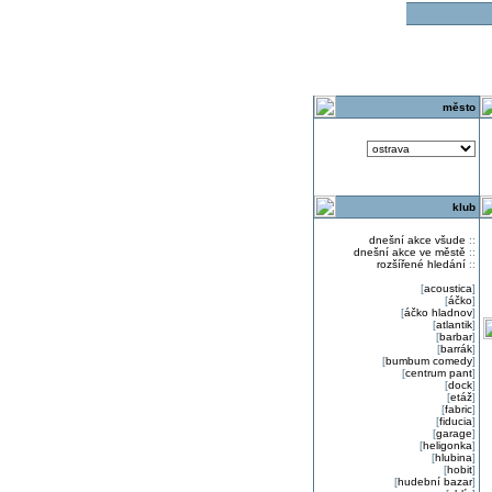
o
město
klub
dnešní akce všude
::
dnešní akce ve městě
::
rozšířené hledání
::
[
acoustica
]
[
áčko
]
[
áčko hladnov
]
[
atlantik
]
[
barbar
]
[
barrák
]
[
bumbum comedy
]
[
centrum pant
]
[
dock
]
[
etáž
]
[
fabric
]
[
fiducia
]
[
garage
]
[
heligonka
]
[
hlubina
]
[
hobit
]
[
hudební bazar
]