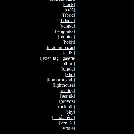
[
dock
]
[
etáž
]
[
fabric
]
[
fiducia
]
[
garage
]
[
heligonka
]
[
hlubina
]
[
hobit
]
[
hudební bazar
]
[
chlív
]
[
jeden tag - galerie
nibiru
]
[
jungle
]
[
klid
]
[
komorní klub
]
[
lighthouse
]
[
marley
]
[
parník
]
[
provoz
]
[
rock hill
]
[
sky
]
[
stará aréna
]
[
venuše
]
[
vrtule
]