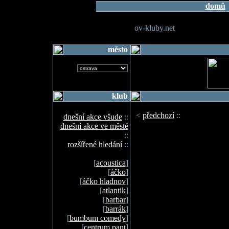
domů
ov-kluby.net
město
klub
<
předchozí
::
dnešní akce všude
::
dnešní akce ve městě
::
rozšířené hledání
::
[
acoustica
]
[
áčko
]
[
áčko hladnov
]
[
atlantik
]
[
barbar
]
[
barrák
]
[
bumbum comedy
]
[
centrum pant
]