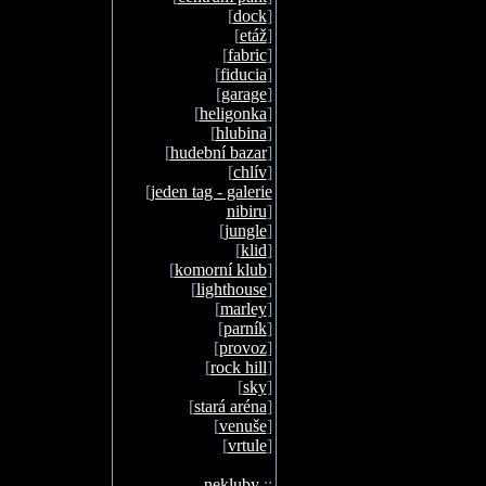
[
dock
]
[
etáž
]
[
fabric
]
[
fiducia
]
[
garage
]
[
heligonka
]
[
hlubina
]
[
hudební bazar
]
[
chlív
]
[
jeden tag - galerie
nibiru
]
[
jungle
]
[
klid
]
[
komorní klub
]
[
lighthouse
]
[
marley
]
[
parník
]
[
provoz
]
[
rock hill
]
[
sky
]
[
stará aréna
]
[
venuše
]
[
vrtule
]
nekluby
::