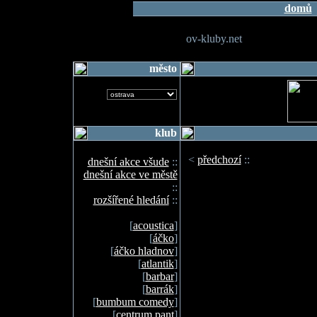
domů
ov-kluby.net
město
klub
<
předchozí
::
dnešní akce všude
::
dnešní akce ve městě
::
rozšířené hledání
::
[
acoustica
]
[
áčko
]
[
áčko hladnov
]
[
atlantik
]
[
barbar
]
[
barrák
]
[
bumbum comedy
]
[
centrum pant
]