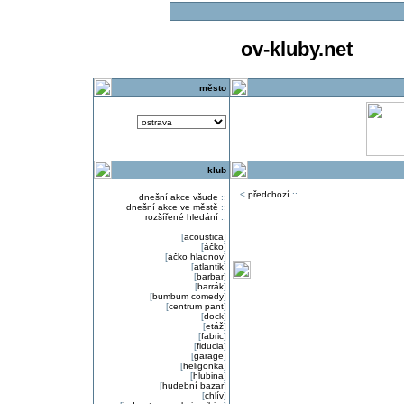
ov-kluby.net
město
klub
<
předchozí
::
dnešní akce všude
::
dnešní akce ve městě
::
rozšířené hledání
::
[
acoustica
]
[
áčko
]
[
áčko hladnov
]
[
atlantik
]
[
barbar
]
[
barrák
]
[
bumbum comedy
]
[
centrum pant
]
[
dock
]
[
etáž
]
[
fabric
]
[
fiducia
]
[
garage
]
[
heligonka
]
[
hlubina
]
[
hudební bazar
]
[
chlív
]