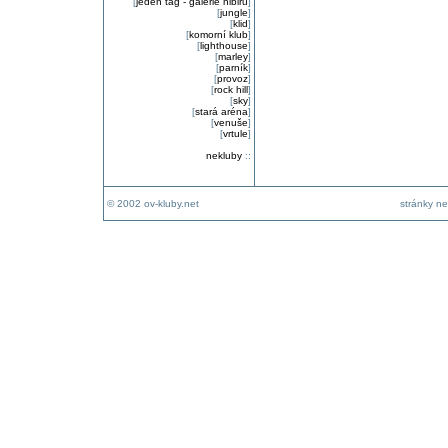
[
jeden tag - galerie nibiru
]
[
jungle
]
[
klid
]
[
komorní klub
]
[
lighthouse
]
[
marley
]
[
parník
]
[
provoz
]
[
rock hill
]
[
sky
]
[
stará aréna
]
[
venuše
]
[
vrtule
]
nekluby
::
© 2002 ov-kluby.net
stránky ne