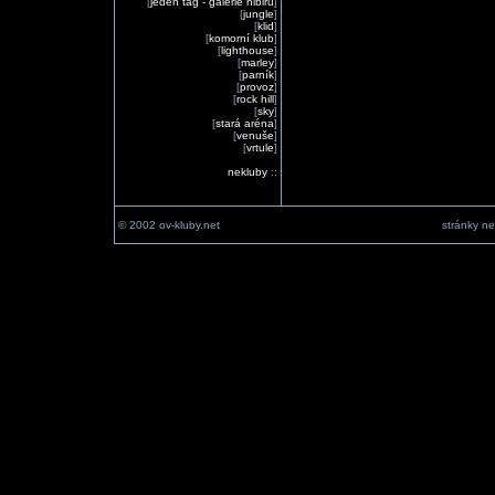
[
jeden tag - galerie nibiru
]
[
jungle
]
[
klid
]
[
komorní klub
]
[
lighthouse
]
[
marley
]
[
parník
]
[
provoz
]
[
rock hill
]
[
sky
]
[
stará aréna
]
[
venuše
]
[
vrtule
]
nekluby
::
© 2002 ov-kluby.net
stránky ne