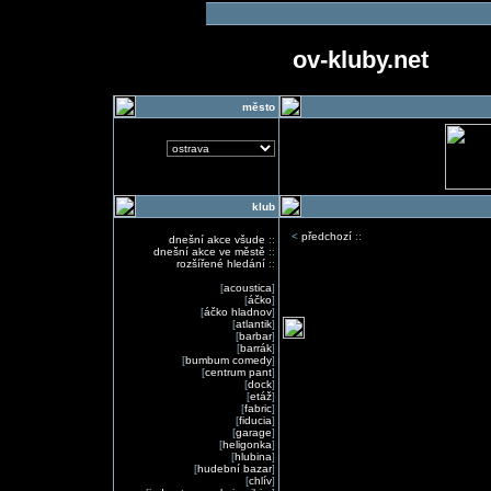
ov-kluby.net
město
klub
<
předchozí
::
dnešní akce všude
::
dnešní akce ve městě
::
rozšířené hledání
::
[
acoustica
]
[
áčko
]
[
áčko hladnov
]
[
atlantik
]
[
barbar
]
[
barrák
]
[
bumbum comedy
]
[
centrum pant
]
[
dock
]
[
etáž
]
[
fabric
]
[
fiducia
]
[
garage
]
[
heligonka
]
[
hlubina
]
[
hudební bazar
]
[
chlív
]