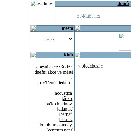
domů
ov-kluby.net
město
klub
<
předchozí
::
dnešní akce všude
::
dnešní akce ve městě
::
rozšířené hledání
::
[
acoustica
]
[
áčko
]
[
áčko hladnov
]
[
atlantik
]
[
barbar
]
[
barrák
]
[
bumbum comedy
]
[
centrum pant
]