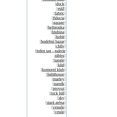
[
dock
]
[
etáž
]
[
fabric
]
[
fiducia
]
[
garage
]
[
heligonka
]
[
hlubina
]
[
hobit
]
[
hudební bazar
]
[
chlív
]
[
jeden tag - galerie
nibiru
]
[
jungle
]
[
klid
]
[
komorní klub
]
[
lighthouse
]
[
marley
]
[
parník
]
[
provoz
]
[
rock hill
]
[
sky
]
[
stará aréna
]
[
venuše
]
[
vrtule
]