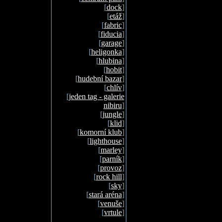
[
dock
]
[
etáž
]
[
fabric
]
[
fiducia
]
[
garage
]
[
heligonka
]
[
hlubina
]
[
hobit
]
[
hudební bazar
]
[
chlív
]
[
jeden tag - galerie
nibiru
]
[
jungle
]
[
klid
]
[
komorní klub
]
[
lighthouse
]
[
marley
]
[
parník
]
[
provoz
]
[
rock hill
]
[
sky
]
[
stará aréna
]
[
venuše
]
[
vrtule
]