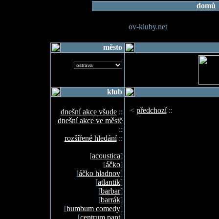
domů
ov-kluby.net
město
klub
<
předchozí
::
dnešní akce všude
::
dnešní akce ve městě
::
rozšířené hledání
::
[
acoustica
]
[
áčko
]
[
áčko hladnov
]
[
atlantik
]
[
barbar
]
[
barrák
]
[
bumbum comedy
]
[
centrum pant
]