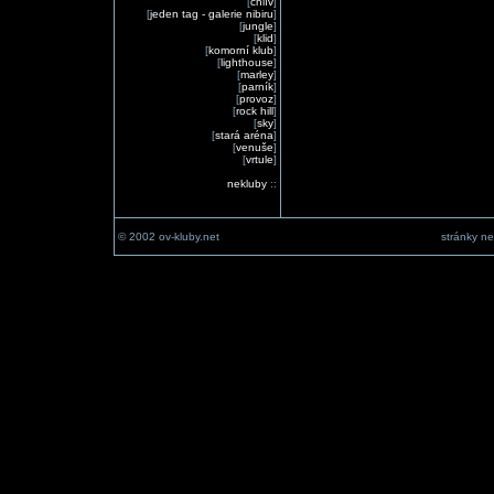
[
chlív
]
[
jeden tag - galerie nibiru
]
[
jungle
]
[
klid
]
[
komorní klub
]
[
lighthouse
]
[
marley
]
[
parník
]
[
provoz
]
[
rock hill
]
[
sky
]
[
stará aréna
]
[
venuše
]
[
vrtule
]
nekluby
::
© 2002 ov-kluby.net
stránky ne