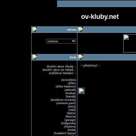
ov-kluby.net
město
klub
<
předchozí
::
dnešní akce všude
::
dnešní akce ve městě
::
rozšířené hledání
::
[
acoustica
]
[
áčko
]
[
áčko hladnov
]
[
atlantik
]
[
barbar
]
[
barrák
]
[
bumbum comedy
]
[
centrum pant
]
[
dock
]
[
etáž
]
[
fabric
]
[
fiducia
]
[
garage
]
[
heligonka
]
[
hlubina
]
[
hobit
]
[
hudební bazar
]