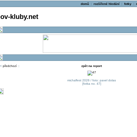
domů
|
rozšířené hledání
|
fotky
|
v-kluby.net
<
předchozí
::
zpět na report
michalfest 2026 / foto: pavel dolas
[fotka no. 47]