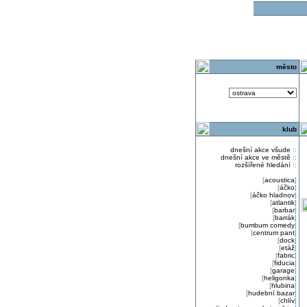
o
město
klub
dnešní akce všude
::
dnešní akce ve městě
::
rozšířené hledání
::
[
acoustica
]
[
áčko
]
[
áčko hladnov
]
[
atlantik
]
[
barbar
]
[
barrák
]
[
bumbum comedy
]
[
centrum pant
]
[
dock
]
[
etáž
]
[
fabric
]
[
fiducia
]
[
garage
]
[
heligonka
]
[
hlubina
]
[
hudební bazar
]
[
chlív
]