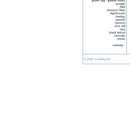
[
jeden tag - galerie nibiru
]
[
jungle
]
[
klid
]
[
komorní klub
]
[
lighthouse
]
[
marley
]
[
parník
]
[
provoz
]
[
rock hill
]
[
sky
]
[
stará aréna
]
[
venuše
]
[
vrtule
]
nekluby
::
© 2002 ov-kluby.net