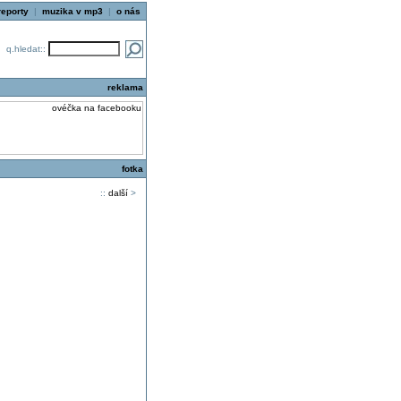
reporty
|
muzika v mp3
|
o nás
q.hledat::
reklama
fotka
::
další
>