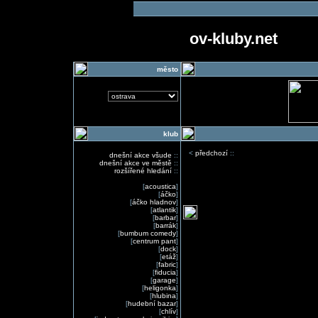
ov-kluby.net
město
klub
<
předchozí
::
dnešní akce všude
::
dnešní akce ve městě
::
rozšířené hledání
::
[
acoustica
]
[
áčko
]
[
áčko hladnov
]
[
atlantik
]
[
barbar
]
[
barrák
]
[
bumbum comedy
]
[
centrum pant
]
[
dock
]
[
etáž
]
[
fabric
]
[
fiducia
]
[
garage
]
[
heligonka
]
[
hlubina
]
[
hudební bazar
]
[
chlív
]