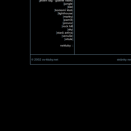
[
jeden tag - galerie nibiru
]
[
jungle
]
[
klid
]
[
komorní klub
]
[
lighthouse
]
[
marley
]
[
parník
]
[
provoz
]
[
rock hill
]
[
sky
]
[
stará aréna
]
[
venuše
]
[
vrtule
]
nekluby
::
© 2002 ov-kluby.net
stránky ne