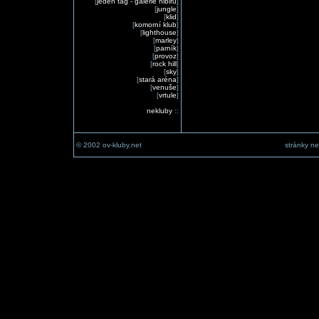
[
jeden tag - galerie nibiru
]
[
jungle
]
[
klid
]
[
komorní klub
]
[
lighthouse
]
[
marley
]
[
parník
]
[
provoz
]
[
rock hill
]
[
sky
]
[
stará aréna
]
[
venuše
]
[
vrtule
]
nekluby
::
© 2002 ov-kluby.net
stránky ne