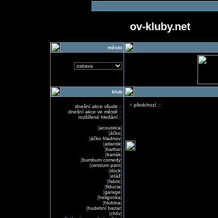
ov-kluby.net
město
klub
<
předchozí
::
dnešní akce všude
::
dnešní akce ve městě
::
rozšířené hledání
::
[
acoustica
]
[
áčko
]
[
áčko hladnov
]
[
atlantik
]
[
barbar
]
[
barrák
]
[
bumbum comedy
]
[
centrum pant
]
[
dock
]
[
etáž
]
[
fabric
]
[
fiducia
]
[
garage
]
[
heligonka
]
[
hlubina
]
[
hudební bazar
]
[
chlív
]