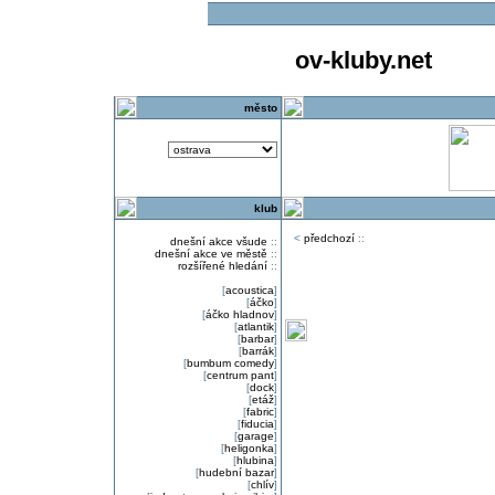
ov-kluby.net
město
klub
<
předchozí
::
dnešní akce všude
::
dnešní akce ve městě
::
rozšířené hledání
::
[
acoustica
]
[
áčko
]
[
áčko hladnov
]
[
atlantik
]
[
barbar
]
[
barrák
]
[
bumbum comedy
]
[
centrum pant
]
[
dock
]
[
etáž
]
[
fabric
]
[
fiducia
]
[
garage
]
[
heligonka
]
[
hlubina
]
[
hudební bazar
]
[
chlív
]