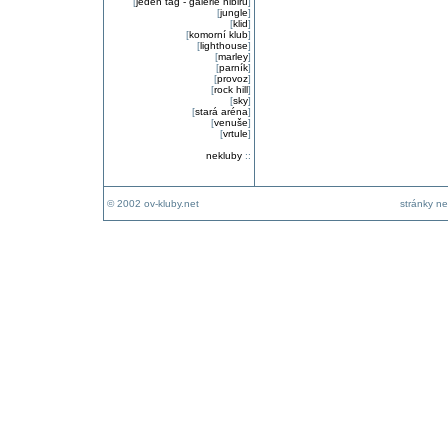
[
jeden tag - galerie nibiru
]
[
jungle
]
[
klid
]
[
komorní klub
]
[
lighthouse
]
[
marley
]
[
parník
]
[
provoz
]
[
rock hill
]
[
sky
]
[
stará aréna
]
[
venuše
]
[
vrtule
]
nekluby
::
© 2002 ov-kluby.net
stránky ne