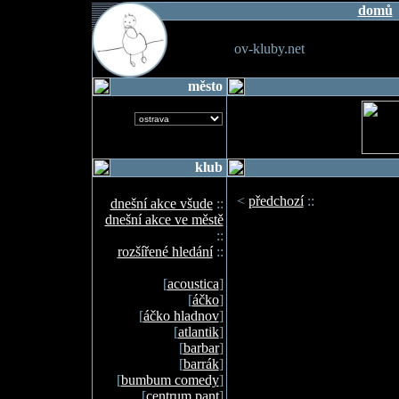
domů
ov-kluby.net
město
klub
<
předchozí
::
dnešní akce všude
::
dnešní akce ve městě
::
rozšířené hledání
::
[
acoustica
]
[
áčko
]
[
áčko hladnov
]
[
atlantik
]
[
barbar
]
[
barrák
]
[
bumbum comedy
]
[
centrum pant
]