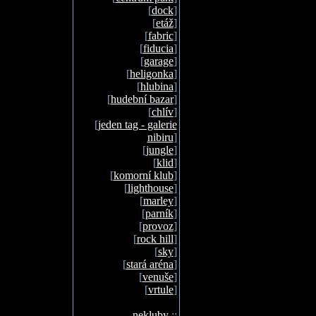
[
dock
]
[
etáž
]
[
fabric
]
[
fiducia
]
[
garage
]
[
heligonka
]
[
hlubina
]
[
hudební bazar
]
[
chlív
]
[
jeden tag - galerie
nibiru
]
[
jungle
]
[
klid
]
[
komorní klub
]
[
lighthouse
]
[
marley
]
[
parník
]
[
provoz
]
[
rock hill
]
[
sky
]
[
stará aréna
]
[
venuše
]
[
vrtule
]
nekluby
::