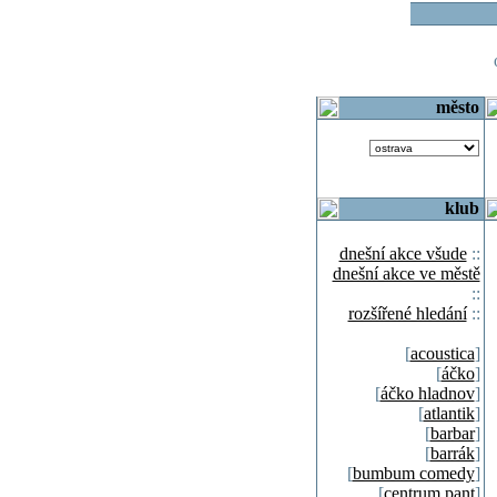
o
město
klub
dnešní akce všude
::
dnešní akce ve městě
::
rozšířené hledání
::
[
acoustica
]
[
áčko
]
[
áčko hladnov
]
[
atlantik
]
[
barbar
]
[
barrák
]
[
bumbum comedy
]
[
centrum pant
]