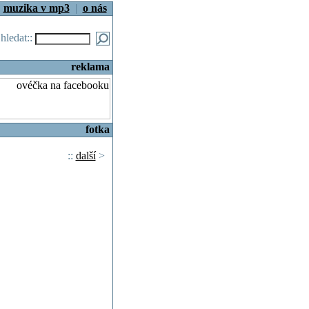
|
muzika v mp3
|
o nás
.hledat::
reklama
fotka
::
další
>