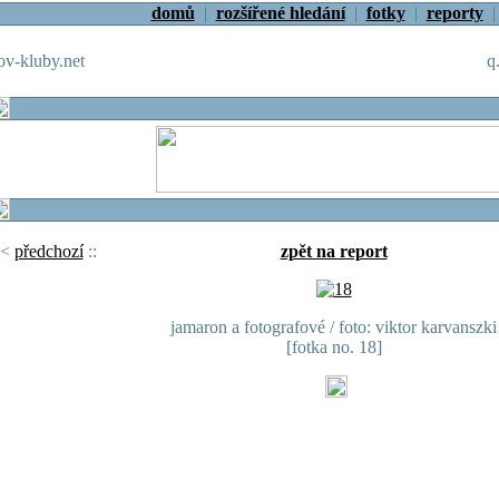
domů
|
rozšířené hledání
|
fotky
|
reporty
v-kluby.net
q
<
předchozí
::
zpět na report
jamaron a fotografové / foto: viktor karvanszki
[fotka no. 18]