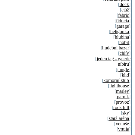
[
dock
]
[
etáž
]
[
fabric
]
[
fiducia
]
[
garage
]
[
heligonka
]
[
hlubina
]
[
hobit
]
[
hudební bazar
]
[
chlív
]
[
jeden tag - galerie
nibiru
]
[
jungle
]
[
klid
]
[
komorní klub
]
[
lighthouse
]
[
marley
]
[
parník
]
[
provoz
]
[
rock hill
]
[
sky
]
[
stará aréna
]
[
venuše
]
[
vrtule
]