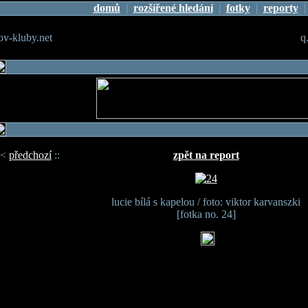
domů
|
rozšířené hledání
|
fotky
|
reporty
v-kluby.net
q
<
předchozí
::
zpět na report
lucie bílá s kapelou / foto: viktor karvanszki
[fotka no. 24]