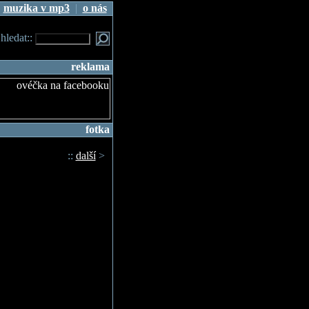
|
muzika v mp3
|
o nás
.hledat::
reklama
fotka
::
další
>