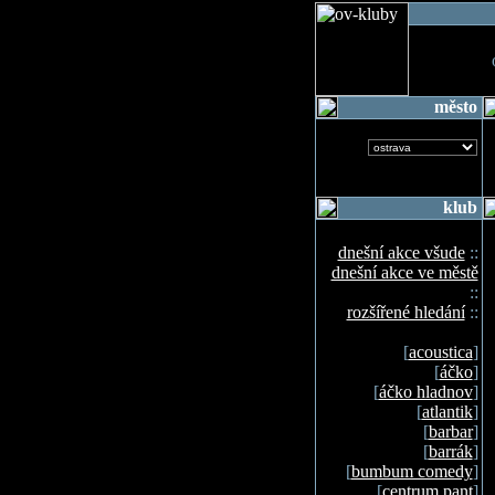
o
město
klub
dnešní akce všude
::
dnešní akce ve městě
::
rozšířené hledání
::
[
acoustica
]
[
áčko
]
[
áčko hladnov
]
[
atlantik
]
[
barbar
]
[
barrák
]
[
bumbum comedy
]
[
centrum pant
]