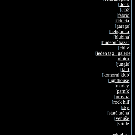
[
dock
]
[
etáž
]
[
fabric
]
[
fiducia
]
[
garage
]
[
heligonka
]
[
hlubina
]
[
hudební bazar
]
[
chlív
]
[
jeden tag - galerie
nibiru
]
[
jungle
]
[
klid
]
[
komorní klub
]
[
lighthouse
]
[
marley
]
[
parník
]
[
provoz
]
[
rock hill
]
[
sky
]
[
stará aréna
]
[
venuše
]
[
vrtule
]
nekluby
::