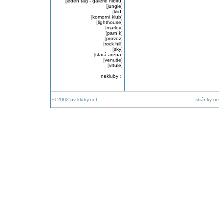
[
jeden tag - galerie nibiru
]
[
jungle
]
[
klid
]
[
komorní klub
]
[
lighthouse
]
[
marley
]
[
parník
]
[
provoz
]
[
rock hill
]
[
sky
]
[
stará aréna
]
[
venuše
]
[
vrtule
]
nekluby
::
© 2002 ov-kluby.net
stránky ne