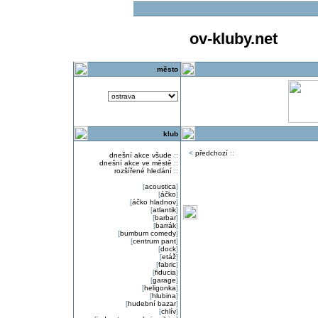
ov-kluby.net
město
klub
<
předchozí
::
dnešní akce všude
::
dnešní akce ve městě
::
rozšířené hledání
::
[
acoustica
]
[
áčko
]
[
áčko hladnov
]
[
atlantik
]
[
barbar
]
[
barrák
]
[
bumbum comedy
]
[
centrum pant
]
[
dock
]
[
etáž
]
[
fabric
]
[
fiducia
]
[
garage
]
[
heligonka
]
[
hlubina
]
[
hudební bazar
]
[
chlív
]