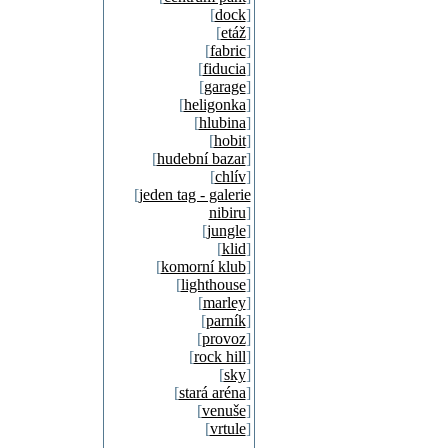
[
dock
]
[
etáž
]
[
fabric
]
[
fiducia
]
[
garage
]
[
heligonka
]
[
hlubina
]
[
hobit
]
[
hudební bazar
]
[
chlív
]
[
jeden tag - galerie
nibiru
]
[
jungle
]
[
klid
]
[
komorní klub
]
[
lighthouse
]
[
marley
]
[
parník
]
[
provoz
]
[
rock hill
]
[
sky
]
[
stará aréna
]
[
venuše
]
[
vrtule
]