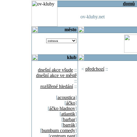
domů
ov-kluby.net
město
klub
<
předchozí
::
dnešní akce všude
::
dnešní akce ve městě
::
rozšířené hledání
::
[
acoustica
]
[
áčko
]
[
áčko hladnov
]
[
atlantik
]
[
barbar
]
[
barrák
]
[
bumbum comedy
]
[
centrum pant
]