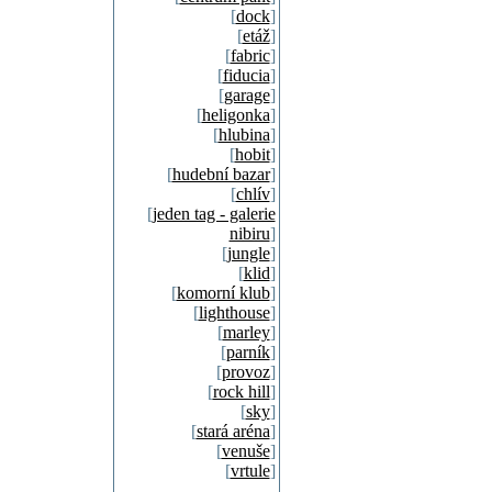
[
dock
]
[
etáž
]
[
fabric
]
[
fiducia
]
[
garage
]
[
heligonka
]
[
hlubina
]
[
hobit
]
[
hudební bazar
]
[
chlív
]
[
jeden tag - galerie
nibiru
]
[
jungle
]
[
klid
]
[
komorní klub
]
[
lighthouse
]
[
marley
]
[
parník
]
[
provoz
]
[
rock hill
]
[
sky
]
[
stará aréna
]
[
venuše
]
[
vrtule
]