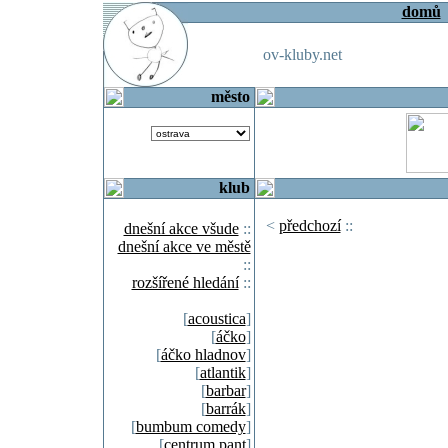
domů
ov-kluby.net
město
klub
<
předchozí
::
dnešní akce všude
::
dnešní akce ve městě
::
rozšířené hledání
::
[
acoustica
]
[
áčko
]
[
áčko hladnov
]
[
atlantik
]
[
barbar
]
[
barrák
]
[
bumbum comedy
]
[
centrum pant
]