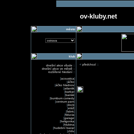
ov-kluby.net
město
klub
<
předchozí
::
dnešní akce všude
::
dnešní akce ve městě
::
rozšířené hledání
::
[
acoustica
]
[
áčko
]
[
áčko hladnov
]
[
atlantik
]
[
barbar
]
[
barrák
]
[
bumbum comedy
]
[
centrum pant
]
[
dock
]
[
etáž
]
[
fabric
]
[
fiducia
]
[
garage
]
[
heligonka
]
[
hlubina
]
[
hudební bazar
]
[
chlív
]