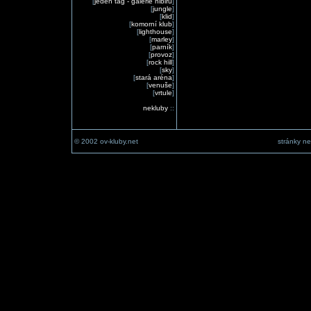
[
jeden tag - galerie nibiru
]
[
jungle
]
[
klid
]
[
komorní klub
]
[
lighthouse
]
[
marley
]
[
parník
]
[
provoz
]
[
rock hill
]
[
sky
]
[
stará aréna
]
[
venuše
]
[
vrtule
]
nekluby
::
© 2002 ov-kluby.net
stránky ne