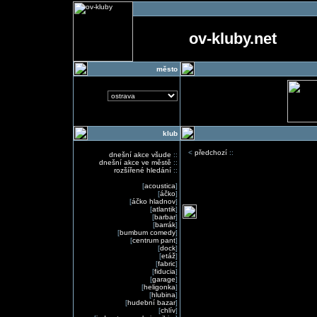
ov-kluby.net
město
klub
<
předchozí
::
dnešní akce všude
::
dnešní akce ve městě
::
rozšířené hledání
::
[
acoustica
]
[
áčko
]
[
áčko hladnov
]
[
atlantik
]
[
barbar
]
[
barrák
]
[
bumbum comedy
]
[
centrum pant
]
[
dock
]
[
etáž
]
[
fabric
]
[
fiducia
]
[
garage
]
[
heligonka
]
[
hlubina
]
[
hudební bazar
]
[
chlív
]