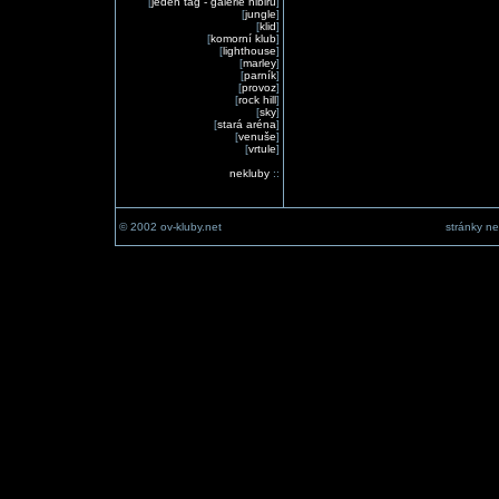
[
jeden tag - galerie nibiru
]
[
jungle
]
[
klid
]
[
komorní klub
]
[
lighthouse
]
[
marley
]
[
parník
]
[
provoz
]
[
rock hill
]
[
sky
]
[
stará aréna
]
[
venuše
]
[
vrtule
]
nekluby
::
© 2002 ov-kluby.net
stránky ne