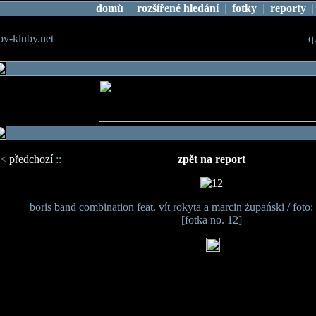
domů
|
rozšířené hledání
|
fotky
|
reporty
v-kluby.net
q
<
předchozí
::
zpět na report
boris band combination feat. vít rokyta a marcin żupański / foto:
[fotka no. 12]