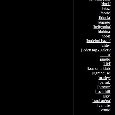
[
dock
]
[
etáž
]
[
fabric
]
[
fiducia
]
[
garage
]
[
heligonka
]
[
hlubina
]
[
hobit
]
[
hudební bazar
]
[
chlív
]
[
jeden tag - galerie
nibiru
]
[
jungle
]
[
klid
]
[
komorní klub
]
[
lighthouse
]
[
marley
]
[
parník
]
[
provoz
]
[
rock hill
]
[
sky
]
[
stará aréna
]
[
venuše
]
[
vrtule
]