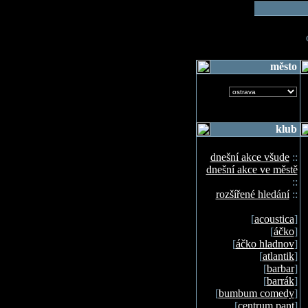
o
město
klub
dnešní akce všude
::
dnešní akce ve městě
::
rozšířené hledání
::
[
acoustica
]
[
áčko
]
[
áčko hladnov
]
[
atlantik
]
[
barbar
]
[
barrák
]
[
bumbum comedy
]
[
centrum pant
]