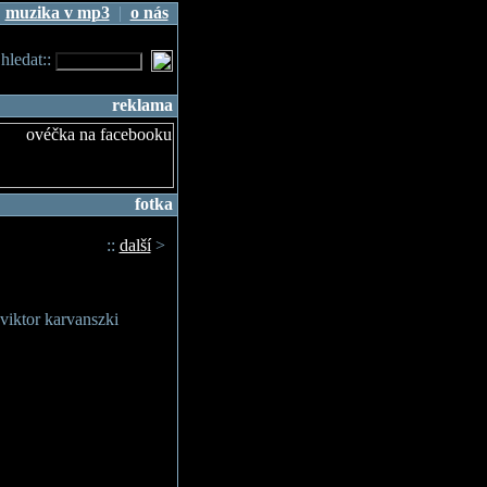
|
muzika v mp3
|
o nás
.hledat::
reklama
fotka
::
další
>
 viktor karvanszki