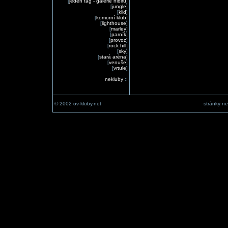
[
jeden tag - galerie nibiru
]
[
jungle
]
[
klid
]
[
komorní klub
]
[
lighthouse
]
[
marley
]
[
parník
]
[
provoz
]
[
rock hill
]
[
sky
]
[
stará aréna
]
[
venuše
]
[
vrtule
]
nekluby
::
© 2002 ov-kluby.net
stránky ne