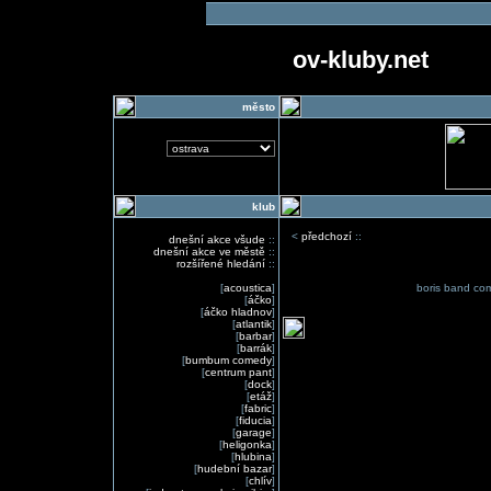
ov-kluby.net
město
klub
<
předchozí
::
dnešní akce všude
::
dnešní akce ve městě
::
rozšířené hledání
::
[
acoustica
]
boris band comb
[
áčko
]
[
áčko hladnov
]
[
atlantik
]
[
barbar
]
[
barrák
]
[
bumbum comedy
]
[
centrum pant
]
[
dock
]
[
etáž
]
[
fabric
]
[
fiducia
]
[
garage
]
[
heligonka
]
[
hlubina
]
[
hudební bazar
]
[
chlív
]