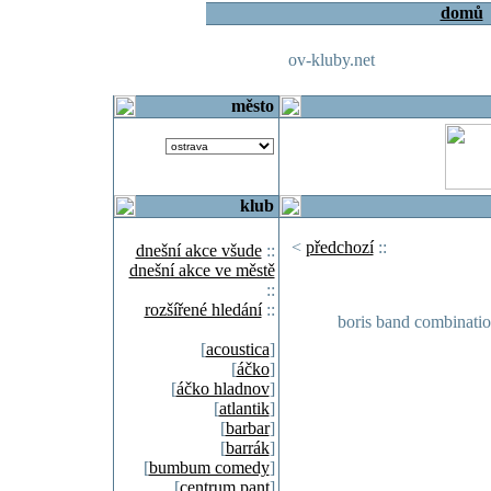
domů
ov-kluby.net
město
klub
<
předchozí
::
dnešní akce všude
::
dnešní akce ve městě
::
rozšířené hledání
::
boris band combination
[
acoustica
]
[
áčko
]
[
áčko hladnov
]
[
atlantik
]
[
barbar
]
[
barrák
]
[
bumbum comedy
]
[
centrum pant
]