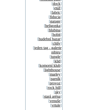
[
dock
]
[
etáž
]
[
fabric
]
[
fiducia
]
[
garage
]
[
heligonka
]
[
hlubina
]
[
hobit
]
[
hudební bazar
]
[
chlív
]
[
jeden tag - galerie
nibiru
]
[
jungle
]
[
klid
]
[
komorní klub
]
[
lighthouse
]
[
marley
]
[
parník
]
[
provoz
]
[
rock hill
]
[
sky
]
[
stará aréna
]
[
venuše
]
[
vrtule
]