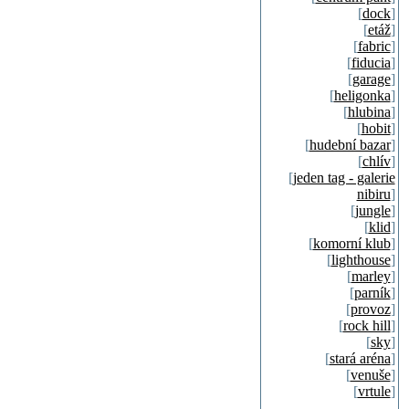
[
dock
]
[
etáž
]
[
fabric
]
[
fiducia
]
[
garage
]
[
heligonka
]
[
hlubina
]
[
hobit
]
[
hudební bazar
]
[
chlív
]
[
jeden tag - galerie
nibiru
]
[
jungle
]
[
klid
]
[
komorní klub
]
[
lighthouse
]
[
marley
]
[
parník
]
[
provoz
]
[
rock hill
]
[
sky
]
[
stará aréna
]
[
venuše
]
[
vrtule
]