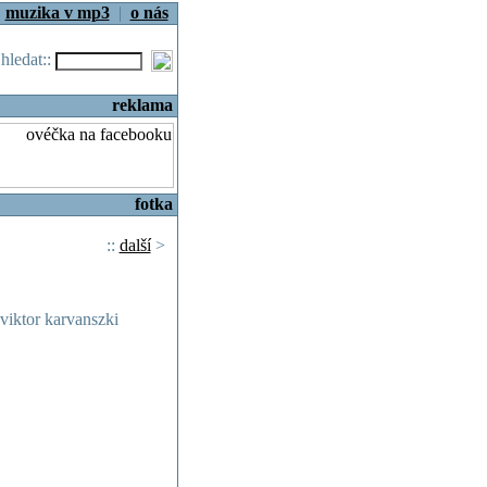
|
muzika v mp3
|
o nás
.hledat::
reklama
fotka
::
další
>
 viktor karvanszki