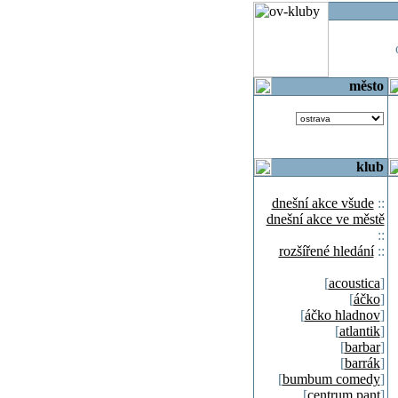
o
město
klub
dnešní akce všude
::
dnešní akce ve městě
::
rozšířené hledání
::
[
acoustica
]
[
áčko
]
[
áčko hladnov
]
[
atlantik
]
[
barbar
]
[
barrák
]
[
bumbum comedy
]
[
centrum pant
]