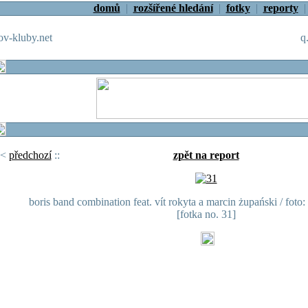
domů
|
rozšířené hledání
|
fotky
|
reporty
v-kluby.net
q
<
předchozí
::
zpět na report
boris band combination feat. vít rokyta a marcin żupański / foto:
[fotka no. 31]