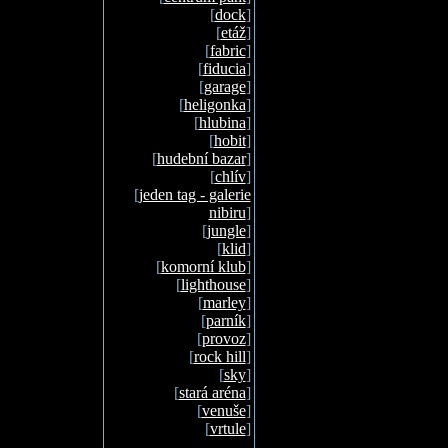
[
dock
]
[
etáž
]
[
fabric
]
[
fiducia
]
[
garage
]
[
heligonka
]
[
hlubina
]
[
hobit
]
[
hudební bazar
]
[
chlív
]
[
jeden tag - galerie
nibiru
]
[
jungle
]
[
klid
]
[
komorní klub
]
[
lighthouse
]
[
marley
]
[
parník
]
[
provoz
]
[
rock hill
]
[
sky
]
[
stará aréna
]
[
venuše
]
[
vrtule
]