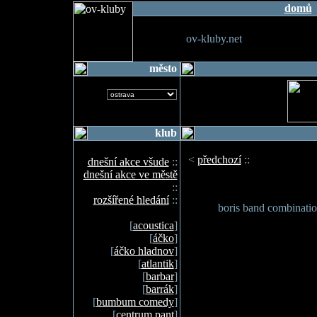
domů
ov-kluby.net
město
klub
<
předchozí
::
dnešní akce všude
::
dnešní akce ve městě
::
rozšířené hledání
::
boris band combination
[
acoustica
]
[
áčko
]
[
áčko hladnov
]
[
atlantik
]
[
barbar
]
[
barrák
]
[
bumbum comedy
]
[
centrum pant
]