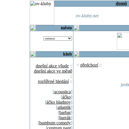
domů
ov-kluby.net
město
klub
<
předchozí
::
dnešní akce všude
::
dnešní akce ve městě
::
rozšířené hledání
::
just
[
acoustica
]
[
áčko
]
[
áčko hladnov
]
[
atlantik
]
[
barbar
]
[
barrák
]
[
bumbum comedy
]
[
centrum pant
]