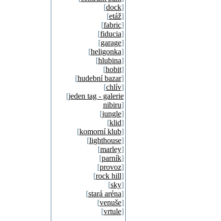
[
dock
]
[
etáž
]
[
fabric
]
[
fiducia
]
[
garage
]
[
heligonka
]
[
hlubina
]
[
hobit
]
[
hudební bazar
]
[
chlív
]
[
jeden tag - galerie
nibiru
]
[
jungle
]
[
klid
]
[
komorní klub
]
[
lighthouse
]
[
marley
]
[
parník
]
[
provoz
]
[
rock hill
]
[
sky
]
[
stará aréna
]
[
venuše
]
[
vrtule
]