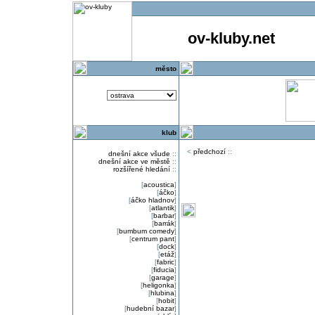
ov-kluby.net
město
klub
<
předchozí
::
dnešní akce všude
::
dnešní akce ve městě
::
rozšířené hledání
::
[
acoustica
]
[
áčko
]
[
áčko hladnov
]
[
atlantik
]
[
barbar
]
[
barrák
]
[
bumbum comedy
]
[
centrum pant
]
[
dock
]
[
etáž
]
[
fabric
]
[
fiducia
]
[
garage
]
[
heligonka
]
[
hlubina
]
[
hobit
]
[
hudební bazar
]