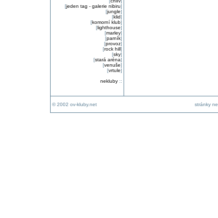
[
chlív
]
[
jeden tag - galerie nibiru
]
[
jungle
]
[
klid
]
[
komorní klub
]
[
lighthouse
]
[
marley
]
[
parník
]
[
provoz
]
[
rock hill
]
[
sky
]
[
stará aréna
]
[
venuše
]
[
vrtule
]
nekluby
::
© 2002 ov-kluby.net
stránky ne