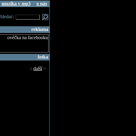
|
muzika v mp3
|
o nás
.hledat::
reklama
fotka
::
další
>