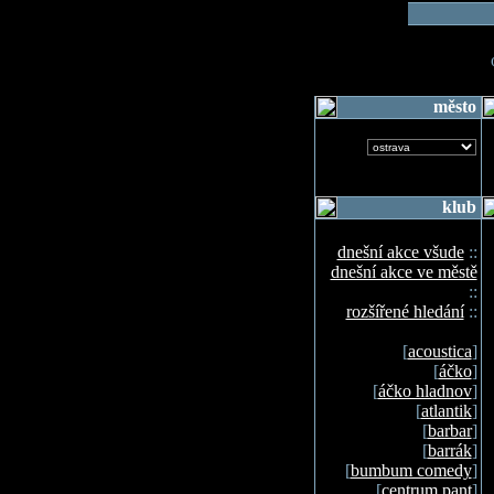
o
město
klub
dnešní akce všude
::
dnešní akce ve městě
::
rozšířené hledání
::
[
acoustica
]
[
áčko
]
[
áčko hladnov
]
[
atlantik
]
[
barbar
]
[
barrák
]
[
bumbum comedy
]
[
centrum pant
]