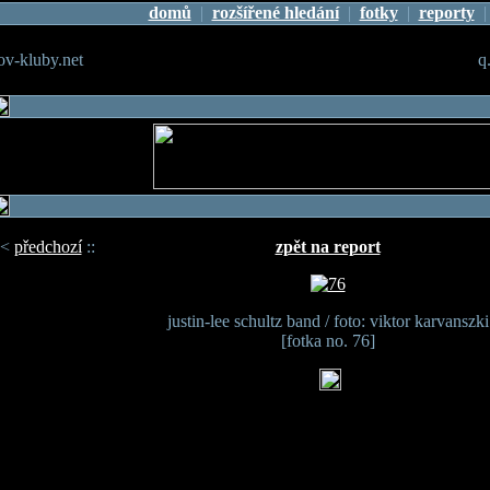
domů
|
rozšířené hledání
|
fotky
|
reporty
v-kluby.net
q
<
předchozí
::
zpět na report
justin-lee schultz band / foto: viktor karvanszki
[fotka no. 76]