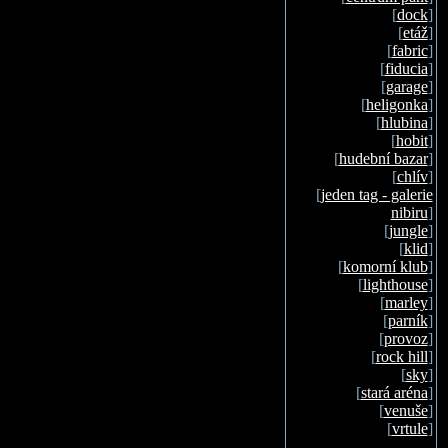
[
dock
]
[
etáž
]
[
fabric
]
[
fiducia
]
[
garage
]
[
heligonka
]
[
hlubina
]
[
hobit
]
[
hudební bazar
]
[
chlív
]
[
jeden tag - galerie
nibiru
]
[
jungle
]
[
klid
]
[
komorní klub
]
[
lighthouse
]
[
marley
]
[
parník
]
[
provoz
]
[
rock hill
]
[
sky
]
[
stará aréna
]
[
venuše
]
[
vrtule
]