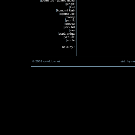
[
jeden tag - galerie nibiru
]
[
jungle
]
[
klid
]
[
komorní klub
]
[
lighthouse
]
[
marley
]
[
parník
]
[
provoz
]
[
rock hill
]
[
sky
]
[
stará aréna
]
[
venuše
]
[
vrtule
]
nekluby
::
© 2002 ov-kluby.net
stránky ne