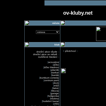
ov-kluby.net
město
klub
<
předchozí
::
dnešní akce všude
::
dnešní akce ve městě
::
rozšířené hledání
::
[
acoustica
]
[
áčko
]
[
áčko hladnov
]
[
atlantik
]
[
barbar
]
[
barrák
]
[
bumbum comedy
]
[
centrum pant
]
[
dock
]
[
etáž
]
[
fabric
]
[
fiducia
]
[
garage
]
[
heligonka
]
[
hlubina
]
[
hudební bazar
]
[
chlív
]