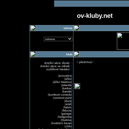
ov-kluby.net
město
klub
<
předchozí
::
dnešní akce všude
::
dnešní akce ve městě
::
rozšířené hledání
::
[
acoustica
]
[
áčko
]
[
áčko hladnov
]
[
atlantik
]
[
barbar
]
[
barrák
]
[
bumbum comedy
]
[
centrum pant
]
[
dock
]
[
etáž
]
[
fabric
]
[
fiducia
]
[
garage
]
[
heligonka
]
[
hlubina
]
[
hudební bazar
]
[
chlív
]