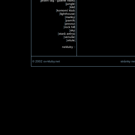
[
jeden tag - galerie nibiru
]
[
jungle
]
[
klid
]
[
komorní klub
]
[
lighthouse
]
[
marley
]
[
parník
]
[
provoz
]
[
rock hill
]
[
sky
]
[
stará aréna
]
[
venuše
]
[
vrtule
]
nekluby
::
© 2002 ov-kluby.net
stránky ne