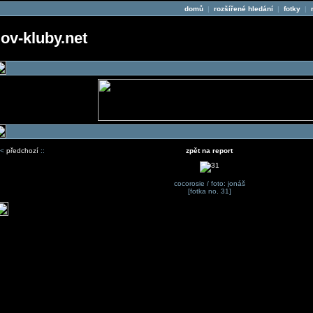
domů
|
rozšířené hledání
|
fotky
|
v-kluby.net
<
předchozí
::
zpět na report
cocorosie / foto: jonáš
[fotka no. 31]