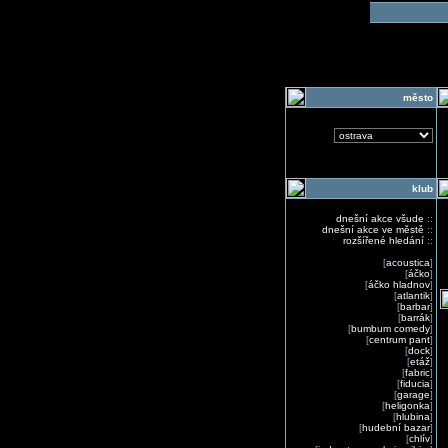
o
město
klub
dnešní akce všude
::
dnešní akce ve městě
::
rozšířené hledání
::
[
acoustica
]
[
áčko
]
[
áčko hladnov
]
[
atlantik
]
[
barbar
]
[
barrák
]
[
bumbum comedy
]
[
centrum pant
]
[
dock
]
[
etáž
]
[
fabric
]
[
fiducia
]
[
garage
]
[
heligonka
]
[
hlubina
]
[
hudební bazar
]
[
chlív
]