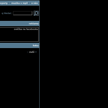
reporty
|
muzika v mp3
|
o nás
q.hledat::
reklama
fotka
::
další
>