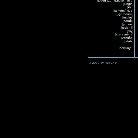
[
jeden tag - galerie nibiru
]
[
jungle
]
[
klid
]
[
komorní klub
]
[
lighthouse
]
[
marley
]
[
parník
]
[
provoz
]
[
rock hill
]
[
sky
]
[
stará aréna
]
[
venuše
]
[
vrtule
]
nekluby
::
© 2002 ov-kluby.net