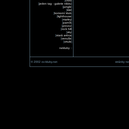
[
chlív
]
[
jeden tag - galerie nibiru
]
[
jungle
]
[
klid
]
[
komorní klub
]
[
lighthouse
]
[
marley
]
[
parník
]
[
provoz
]
[
rock hill
]
[
sky
]
[
stará aréna
]
[
venuše
]
[
vrtule
]
nekluby
::
© 2002 ov-kluby.net
stránky ne