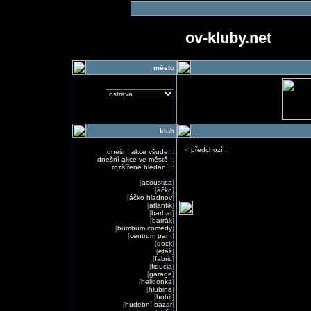
ov-kluby.net
město
klub
<
předchozí
::
dnešní akce všude
::
dnešní akce ve městě
::
rozšířené hledání
::
[
acoustica
]
[
áčko
]
[
áčko hladnov
]
[
atlantik
]
[
barbar
]
[
barrák
]
[
bumbum comedy
]
[
centrum pant
]
[
dock
]
[
etáž
]
[
fabric
]
[
fiducia
]
[
garage
]
[
heligonka
]
[
hlubina
]
[
hobit
]
[
hudební bazar
]