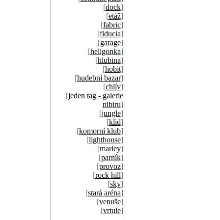
[
dock
]
[
etáž
]
[
fabric
]
[
fiducia
]
[
garage
]
[
heligonka
]
[
hlubina
]
[
hobit
]
[
hudební bazar
]
[
chlív
]
[
jeden tag - galerie
nibiru
]
[
jungle
]
[
klid
]
[
komorní klub
]
[
lighthouse
]
[
marley
]
[
parník
]
[
provoz
]
[
rock hill
]
[
sky
]
[
stará aréna
]
[
venuše
]
[
vrtule
]