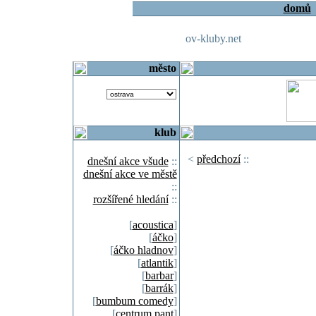
domů
ov-kluby.net
město
klub
<
předchozí
::
dnešní akce všude
::
dnešní akce ve městě
::
rozšířené hledání
::
[
acoustica
]
[
áčko
]
[
áčko hladnov
]
[
atlantik
]
[
barbar
]
[
barrák
]
[
bumbum comedy
]
[
centrum pant
]