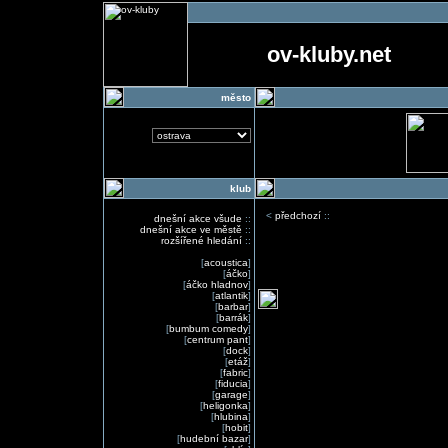
ov-kluby.net
město
klub
<
předchozí
::
dnešní akce všude
::
dnešní akce ve městě
::
rozšířené hledání
::
[
acoustica
]
[
áčko
]
[
áčko hladnov
]
[
atlantik
]
[
barbar
]
[
barrák
]
[
bumbum comedy
]
[
centrum pant
]
[
dock
]
[
etáž
]
[
fabric
]
[
fiducia
]
[
garage
]
[
heligonka
]
[
hlubina
]
[
hobit
]
[
hudební bazar
]