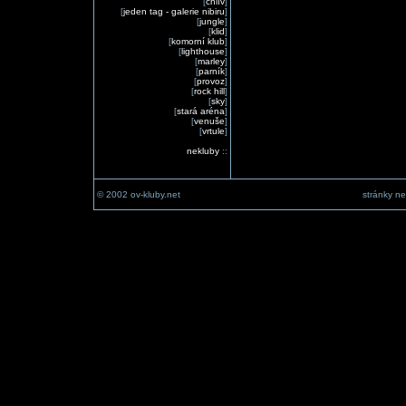
[
chlív
]
[
jeden tag - galerie nibiru
]
[
jungle
]
[
klid
]
[
komorní klub
]
[
lighthouse
]
[
marley
]
[
parník
]
[
provoz
]
[
rock hill
]
[
sky
]
[
stará aréna
]
[
venuše
]
[
vrtule
]
nekluby
::
© 2002 ov-kluby.net
stránky ne