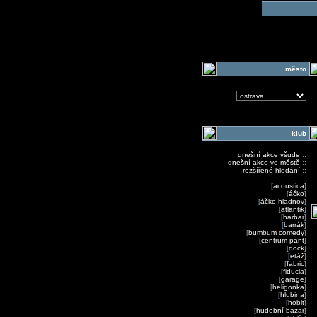
o
město
klub
dnešní akce všude
::
dnešní akce ve městě
::
rozšířené hledání
::
[
acoustica
]
[
áčko
]
[
áčko hladnov
]
[
atlantik
]
[
barbar
]
[
barrák
]
[
bumbum comedy
]
[
centrum pant
]
[
dock
]
[
etáž
]
[
fabric
]
[
fiducia
]
[
garage
]
[
heligonka
]
[
hlubina
]
[
hobit
]
[
hudební bazar
]