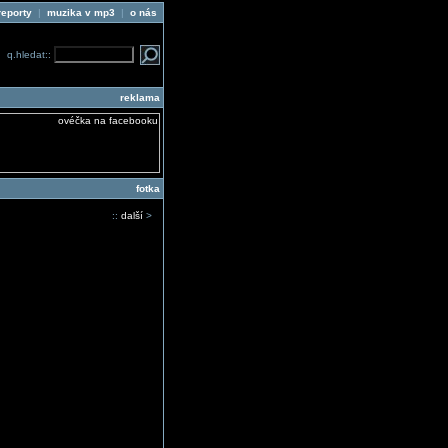
reporty
|
muzika v mp3
|
o nás
q.hledat::
reklama
fotka
::
další
>