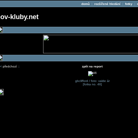
domů
|
rozšířené hledání
|
fotky
|
v-kluby.net
<
předchozí
::
zpět na report
gbclifford / foto: valde ár
[fotka no. 46]