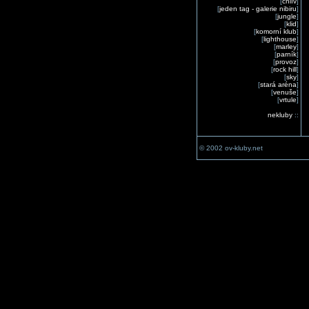
[
chlív
]
[
jeden tag - galerie nibiru
]
[
jungle
]
[
klid
]
[
komorní klub
]
[
lighthouse
]
[
marley
]
[
parník
]
[
provoz
]
[
rock hill
]
[
sky
]
[
stará aréna
]
[
venuše
]
[
vrtule
]
nekluby
::
© 2002 ov-kluby.net