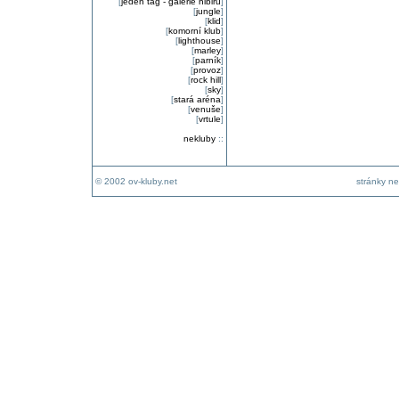
[
jeden tag - galerie nibiru
]
[
jungle
]
[
klid
]
[
komorní klub
]
[
lighthouse
]
[
marley
]
[
parník
]
[
provoz
]
[
rock hill
]
[
sky
]
[
stará aréna
]
[
venuše
]
[
vrtule
]
nekluby
::
© 2002 ov-kluby.net
stránky ne