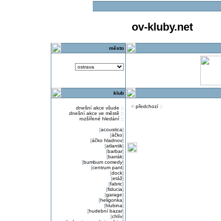
ov-kluby.net
město
klub
<
předchozí
::
dnešní akce všude
::
dnešní akce ve městě
::
rozšířené hledání
::
[
acoustica
]
[
áčko
]
[
áčko hladnov
]
[
atlantik
]
[
barbar
]
[
barrák
]
[
bumbum comedy
]
[
centrum pant
]
[
dock
]
[
etáž
]
[
fabric
]
[
fiducia
]
[
garage
]
[
heligonka
]
[
hlubina
]
[
hudební bazar
]
[
chlív
]