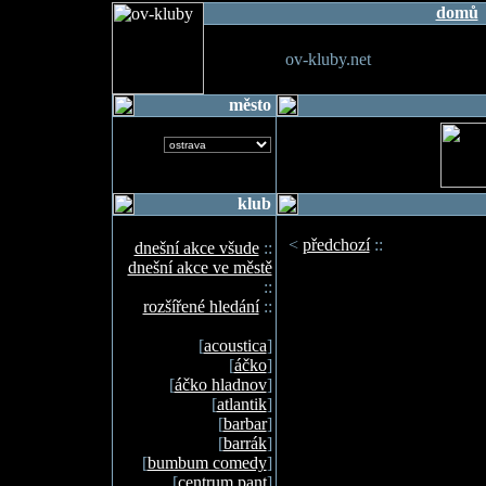
domů
ov-kluby.net
město
klub
<
předchozí
::
dnešní akce všude
::
dnešní akce ve městě
::
rozšířené hledání
::
[
acoustica
]
[
áčko
]
[
áčko hladnov
]
[
atlantik
]
[
barbar
]
[
barrák
]
[
bumbum comedy
]
[
centrum pant
]