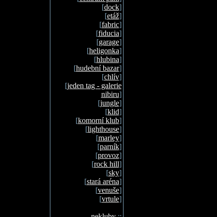
[
dock
]
[
etáž
]
[
fabric
]
[
fiducia
]
[
garage
]
[
heligonka
]
[
hlubina
]
[
hudební bazar
]
[
chlív
]
[
jeden tag - galerie
nibiru
]
[
jungle
]
[
klid
]
[
komorní klub
]
[
lighthouse
]
[
marley
]
[
parník
]
[
provoz
]
[
rock hill
]
[
sky
]
[
stará aréna
]
[
venuše
]
[
vrtule
]
nekluby
::