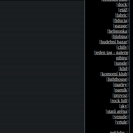
[
dock
]
[
etáž
]
[
fabric
]
[
fiducia
]
[
garage
]
[
heligonka
]
[
hlubina
]
[
hudební bazar
]
[
chlív
]
[
jeden tag - galerie
nibiru
]
[
jungle
]
[
klid
]
[
komorní klub
]
[
lighthouse
]
[
marley
]
[
parník
]
[
provoz
]
[
rock hill
]
[
sky
]
[
stará aréna
]
[
venuše
]
[
vrtule
]
nekluby
::