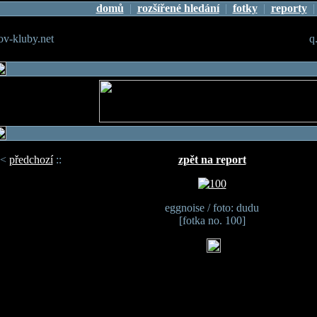
domů
|
rozšířené hledání
|
fotky
|
reporty
v-kluby.net
q
<
předchozí
::
zpět na report
eggnoise / foto: dudu
[fotka no. 100]