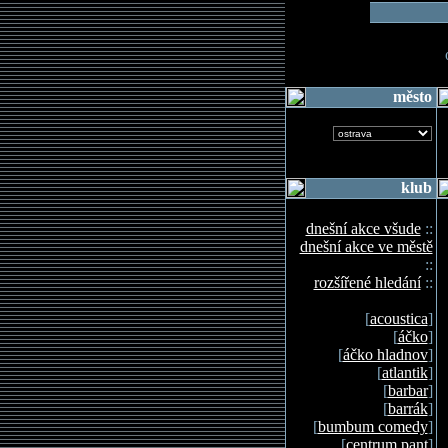
o
město
klub
dnešní akce všude
::
dnešní akce ve městě
::
rozšířené hledání
::
[
acoustica
]
[
áčko
]
[
áčko hladnov
]
[
atlantik
]
[
barbar
]
[
barrák
]
[
bumbum comedy
]
[
centrum pant
]