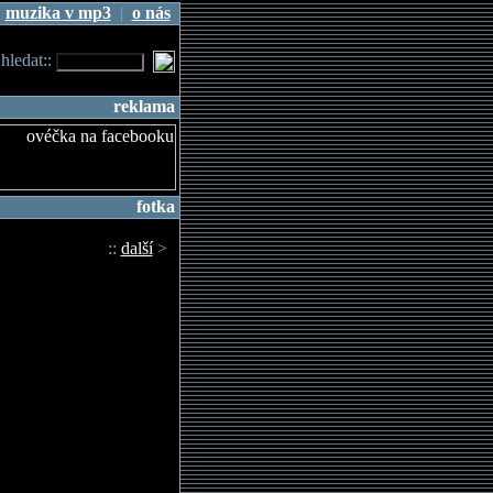
|
muzika v mp3
|
o nás
.hledat::
reklama
fotka
::
další
>