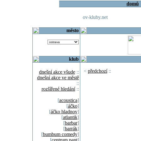
domů
ov-kluby.net
město
klub
<
předchozí
::
dnešní akce všude
::
dnešní akce ve městě
::
rozšířené hledání
::
[
acoustica
]
[
áčko
]
[
áčko hladnov
]
[
atlantik
]
[
barbar
]
[
barrák
]
[
bumbum comedy
]
[
centrum pant
]