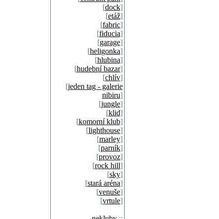
[
dock
]
[
etáž
]
[
fabric
]
[
fiducia
]
[
garage
]
[
heligonka
]
[
hlubina
]
[
hudební bazar
]
[
chlív
]
[
jeden tag - galerie
nibiru
]
[
jungle
]
[
klid
]
[
komorní klub
]
[
lighthouse
]
[
marley
]
[
parník
]
[
provoz
]
[
rock hill
]
[
sky
]
[
stará aréna
]
[
venuše
]
[
vrtule
]
nekluby
::