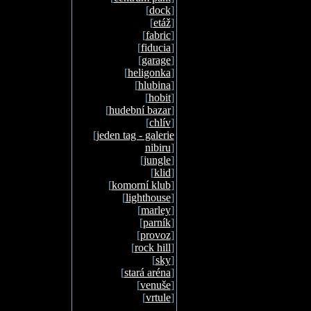
[
dock
]
[
etáž
]
[
fabric
]
[
fiducia
]
[
garage
]
[
heligonka
]
[
hlubina
]
[
hobit
]
[
hudební bazar
]
[
chlív
]
[
jeden tag - galerie
nibiru
]
[
jungle
]
[
klid
]
[
komorní klub
]
[
lighthouse
]
[
marley
]
[
parník
]
[
provoz
]
[
rock hill
]
[
sky
]
[
stará aréna
]
[
venuše
]
[
vrtule
]