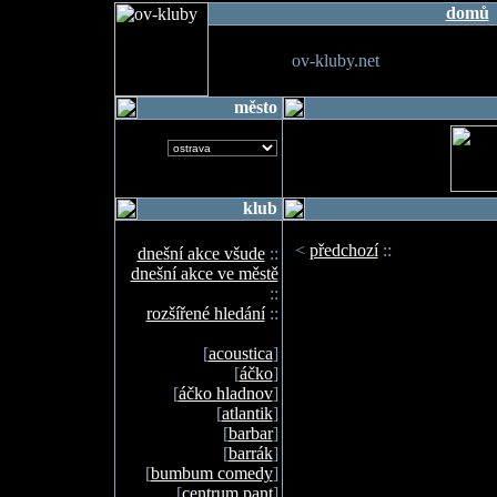
domů
ov-kluby.net
město
klub
<
předchozí
::
dnešní akce všude
::
dnešní akce ve městě
::
rozšířené hledání
::
[
acoustica
]
[
áčko
]
[
áčko hladnov
]
[
atlantik
]
[
barbar
]
[
barrák
]
[
bumbum comedy
]
[
centrum pant
]