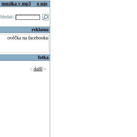
|
muzika v mp3
|
o nás
.hledat::
reklama
fotka
::
další
>