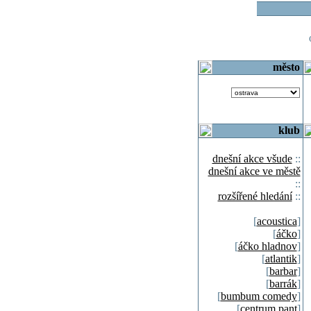
o
město
klub
dnešní akce všude
::
dnešní akce ve městě
::
rozšířené hledání
::
[
acoustica
]
[
áčko
]
[
áčko hladnov
]
[
atlantik
]
[
barbar
]
[
barrák
]
[
bumbum comedy
]
[
centrum pant
]