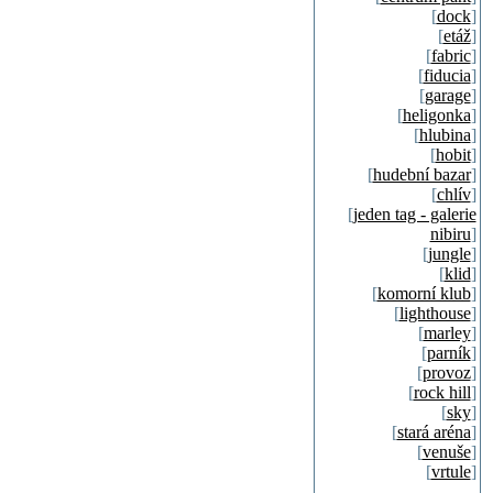
[
dock
]
[
etáž
]
[
fabric
]
[
fiducia
]
[
garage
]
[
heligonka
]
[
hlubina
]
[
hobit
]
[
hudební bazar
]
[
chlív
]
[
jeden tag - galerie
nibiru
]
[
jungle
]
[
klid
]
[
komorní klub
]
[
lighthouse
]
[
marley
]
[
parník
]
[
provoz
]
[
rock hill
]
[
sky
]
[
stará aréna
]
[
venuše
]
[
vrtule
]