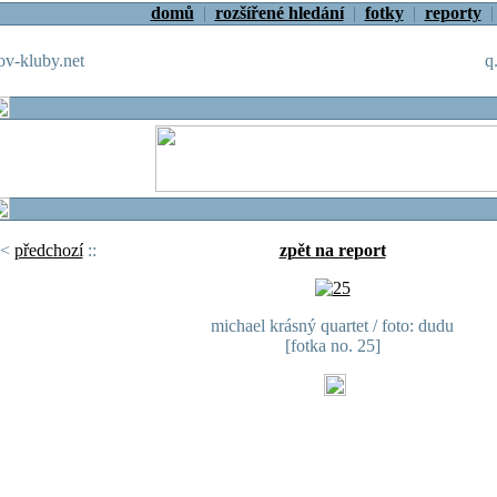
domů
|
rozšířené hledání
|
fotky
|
reporty
v-kluby.net
q
<
předchozí
::
zpět na report
michael krásný quartet / foto: dudu
[fotka no. 25]