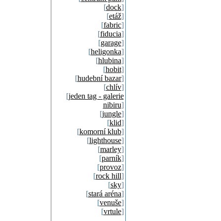
[
dock
]
[
etáž
]
[
fabric
]
[
fiducia
]
[
garage
]
[
heligonka
]
[
hlubina
]
[
hobit
]
[
hudební bazar
]
[
chlív
]
[
jeden tag - galerie
nibiru
]
[
jungle
]
[
klid
]
[
komorní klub
]
[
lighthouse
]
[
marley
]
[
parník
]
[
provoz
]
[
rock hill
]
[
sky
]
[
stará aréna
]
[
venuše
]
[
vrtule
]