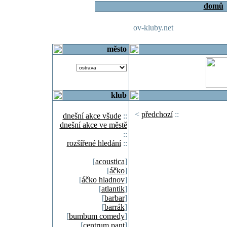
domů
ov-kluby.net
město
klub
<
předchozí
::
dnešní akce všude
::
dnešní akce ve městě
::
rozšířené hledání
::
[
acoustica
]
[
áčko
]
[
áčko hladnov
]
[
atlantik
]
[
barbar
]
[
barrák
]
[
bumbum comedy
]
[
centrum pant
]