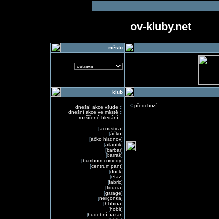
ov-kluby.net
město
klub
<
předchozí
::
dnešní akce všude
::
dnešní akce ve městě
::
rozšířené hledání
::
[
acoustica
]
[
áčko
]
[
áčko hladnov
]
[
atlantik
]
[
barbar
]
[
barrák
]
[
bumbum comedy
]
[
centrum pant
]
[
dock
]
[
etáž
]
[
fabric
]
[
fiducia
]
[
garage
]
[
heligonka
]
[
hlubina
]
[
hobit
]
[
hudební bazar
]