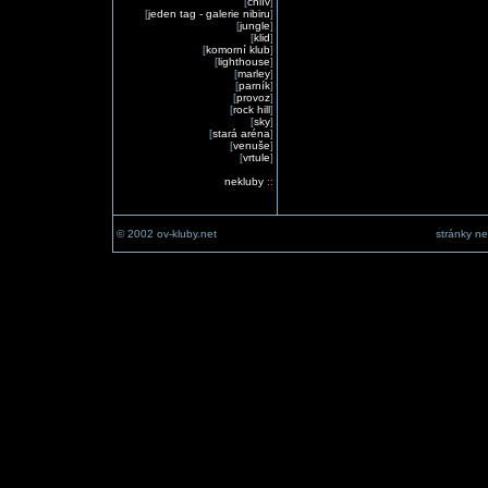
[
chlív
]
[
jeden tag - galerie nibiru
]
[
jungle
]
[
klid
]
[
komorní klub
]
[
lighthouse
]
[
marley
]
[
parník
]
[
provoz
]
[
rock hill
]
[
sky
]
[
stará aréna
]
[
venuše
]
[
vrtule
]
nekluby
::
© 2002 ov-kluby.net
stránky ne