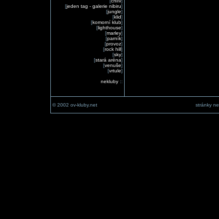
[
chlív
]
[
jeden tag - galerie nibiru
]
[
jungle
]
[
klid
]
[
komorní klub
]
[
lighthouse
]
[
marley
]
[
parník
]
[
provoz
]
[
rock hill
]
[
sky
]
[
stará aréna
]
[
venuše
]
[
vrtule
]
nekluby
::
© 2002 ov-kluby.net
stránky ne