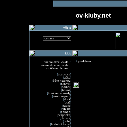
ov-kluby.net
město
klub
<
předchozí
::
dnešní akce všude
::
dnešní akce ve městě
::
rozšířené hledání
::
[
acoustica
]
[
áčko
]
[
áčko hladnov
]
[
atlantik
]
[
barbar
]
[
barrák
]
[
bumbum comedy
]
[
centrum pant
]
[
dock
]
[
etáž
]
[
fabric
]
[
fiducia
]
[
garage
]
[
heligonka
]
[
hlubina
]
[
hobit
]
[
hudební bazar
]