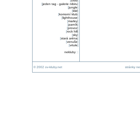
[
chlív
]
[
jeden tag - galerie nibiru
]
[
jungle
]
[
klid
]
[
komorní klub
]
[
lighthouse
]
[
marley
]
[
parník
]
[
provoz
]
[
rock hill
]
[
sky
]
[
stará aréna
]
[
venuše
]
[
vrtule
]
nekluby
::
© 2002 ov-kluby.net
stránky ne