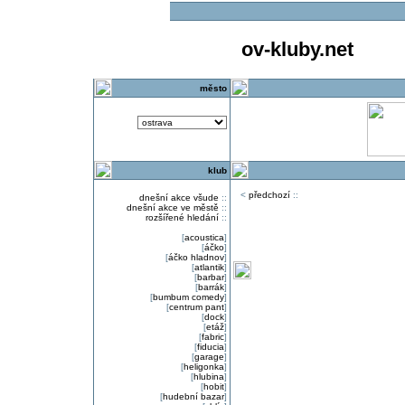
ov-kluby.net
město
klub
<
předchozí
::
dnešní akce všude
::
dnešní akce ve městě
::
rozšířené hledání
::
[
acoustica
]
[
áčko
]
[
áčko hladnov
]
[
atlantik
]
[
barbar
]
[
barrák
]
[
bumbum comedy
]
[
centrum pant
]
[
dock
]
[
etáž
]
[
fabric
]
[
fiducia
]
[
garage
]
[
heligonka
]
[
hlubina
]
[
hobit
]
[
hudební bazar
]