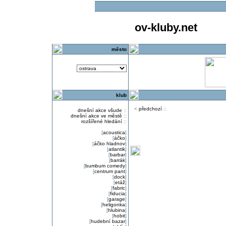
ov-kluby.net
město
klub
<
předchozí
::
dnešní akce všude
::
dnešní akce ve městě
::
rozšířené hledání
::
[
acoustica
]
[
áčko
]
[
áčko hladnov
]
[
atlantik
]
[
barbar
]
[
barrák
]
[
bumbum comedy
]
[
centrum pant
]
[
dock
]
[
etáž
]
[
fabric
]
[
fiducia
]
[
garage
]
[
heligonka
]
[
hlubina
]
[
hobit
]
[
hudební bazar
]