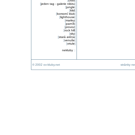
[
chlív
]
[
jeden tag - galerie nibiru
]
[
jungle
]
[
klid
]
[
komorní klub
]
[
lighthouse
]
[
marley
]
[
parník
]
[
provoz
]
[
rock hill
]
[
sky
]
[
stará aréna
]
[
venuše
]
[
vrtule
]
nekluby
::
© 2002 ov-kluby.net
stránky ne