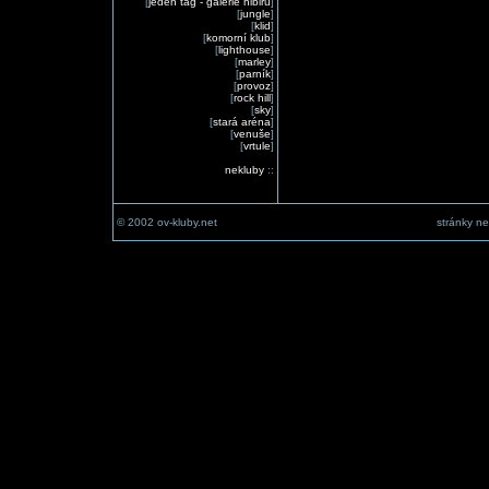
[
jeden tag - galerie nibiru
]
[
jungle
]
[
klid
]
[
komorní klub
]
[
lighthouse
]
[
marley
]
[
parník
]
[
provoz
]
[
rock hill
]
[
sky
]
[
stará aréna
]
[
venuše
]
[
vrtule
]
nekluby
::
© 2002 ov-kluby.net
stránky ne