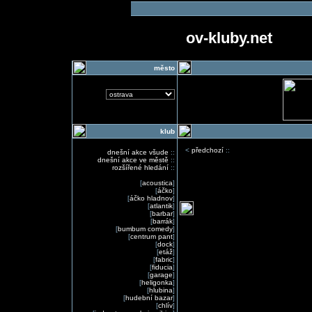
ov-kluby.net
město
klub
<
předchozí
::
dnešní akce všude
::
dnešní akce ve městě
::
rozšířené hledání
::
[
acoustica
]
[
áčko
]
[
áčko hladnov
]
[
atlantik
]
[
barbar
]
[
barrák
]
[
bumbum comedy
]
[
centrum pant
]
[
dock
]
[
etáž
]
[
fabric
]
[
fiducia
]
[
garage
]
[
heligonka
]
[
hlubina
]
[
hudební bazar
]
[
chlív
]